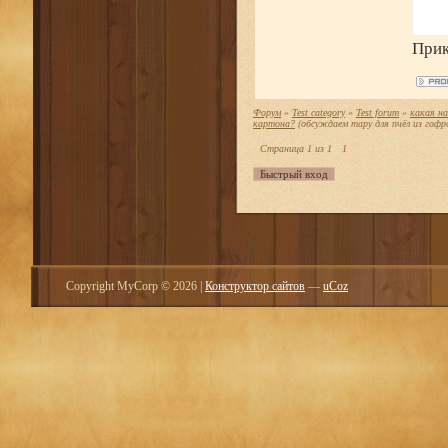
Прик
Форум
»
Test category
»
Test forum
»
какая на
картона?
(обсуждаем тару для пчёл из гоф
Страница
1
из
1
1
Copyright MyCorp © 2026
|
Конструктор сайтов
—
uCoz