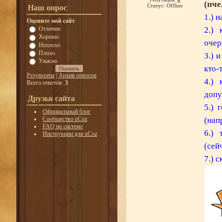
(пче
Статус:
Offline
Наш опрос
1.) 
Оцените мой сайт
Отлично
2.)
Хорошо
очер
Неплохо
Плохо
3.) 
Ужасно
кто-
Результаты
|
Архив опросов
4.) 
Всего ответов:
3
допу
Друзья сайта
5.) 
Официальный блог
(нап
Сообщество uCoz
FAQ по системе
6.)
Инструкции для uCoz
(сей
7.) 