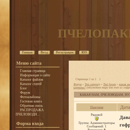
ПЧЕЛОПАК
Главная
Вход
Регистрация
RSS
Меню сайта
Главная страница
Информация о сайте
Каталог файлов
Страница
1
из
1
1
Каталог статей
Форум
»
Test category
»
Test forum
»
какая на
картона?
(обсуждаем тару для пчёл из гоф
Блог
Форум
КАКАЯ НАМ, ПЧЕЛОВОДАМ, НУ
Фотоальбомы
Гостевая книга
Обратная связь
Дата
Паsечник
РАСПРОДАЖА
ПЧЕЛОВОДН...
Рядовой
Дава
Форма входа
Группа: Администраторы
гоф
Сообщений:
1
Репутация:
0